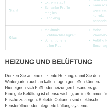
Extrem stabil
Kann rosten
Schlanke Profile
Stahl
wenn nicht
möglich
korrekt
Langlebig
behandelt
Maximale
Hohe
Lichtdurchlässigkeit
Wärmebela
Glas
Schafft offenen,
Anfällig für
hellen Raum
Beschlagen
HEIZUNG UND BELÜFTUNG
Denken Sie an eine effiziente Heizung, damit Sie den
Wintergarten auch an kalten Tagen genießen können.
Hier eignen sich Fußbodenheizungen besonders gut.
Eine gute Belüftung ist ebenso wichtig, um im Sommer für
Frische zu sorgen. Beliebte Optionen sind elektrische
Fensteröffner oder integrierte Lüftungssysteme.